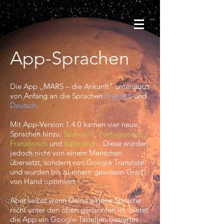
App-Sprachen
​
Die App „MARS – die Ankunft“ unterstützt
von Anfang an
die Sprachen
Englisch
und
Deutsch
.
Mit App-Version 1.4.0 kamen vier neue
Sprachen hinzu:
Spanisch
,
Portugiesisch
,
Französisch
und
Italienisch
. Diese wurden
jedoch nicht von einem Menschen
übersetzt, sondern von Google Translate
und wurden bis zu einem gewissen Grad
von Hand optimiert.
Aber selbst wenn Deine eigene Sprache
nicht unter den oben genannten ist, bietet
die App ein Google-Tabellen-basiertes